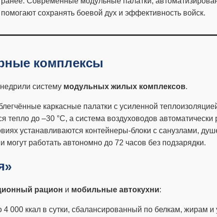
бо ранее. Современные модульные палатки, автоматизиров
 помогают сохранять боевой дух и эффективность войск.
ерные комплексы
внедрили систему
модульных жилых комплексов
.
облегчённые каркасные палатки с усиленной теплоизоляци
 тепло до –30 °C, а система воздуховодов автоматически р
ловиях устанавливаются контейнеры-блоки с санузлами, ду
 могут работать автономно до 72 часов без подзарядки.
я»
ционный рацион
и
мобильные автокухни
:
ло 4 000 ккал в сутки, сбалансированный по белкам, жирам и