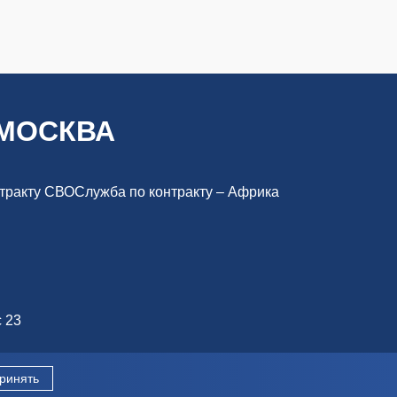
 МОСКВА
тракту СВО
Служба по контракту – Африка
с 23
ны.
ринять