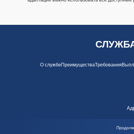
СЛУЖБА
О службе
Преимущества
Требования
Выпл
Адр
© 
Продолжа