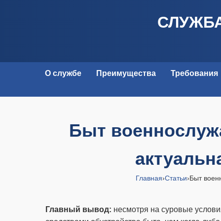
СЛУЖБА
О службе
Преимущества
Требования
Быт военнослужа
актуальн
Главная
›
Статьи
›
Быт воен
Главный вывод:
несмотря на суровые услови