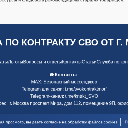
 ПО КОНТРАКТУ СВО ОТ Г.
аты
Льготы
Вопросы и ответы
Контакты
Статьи
Служба по кон
☎️ Контакты:
MAX:
Безопасный мессенджер
Telegram для связи:
t.me/svokontraktmorf
Telegram-канал:
t.me/kntrkt_SVO
ес : г. Москва проспект Мира, дом 112, помещение 9П, офи
2025 Центр содействия кандидатам "Отечество". Все права защище
я просмотр, вы даете согласие на обработку
файлов cookies
П