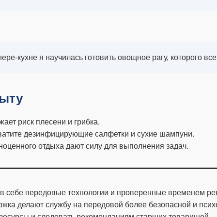
нере-кухне я научилась готовить овощное рагу, которого вс
быту
ижает риск плесени и грибка.
хватите дезинфицирующие салфетки и сухие шампуни.
лноценного отдыха дают силу для выполнения задач.
 в себе передовые технологии и проверенные временем р
ржка делают службу на передовой более безопасной и пси
 ресурсы и следовать рекомендациям старших товарищей.