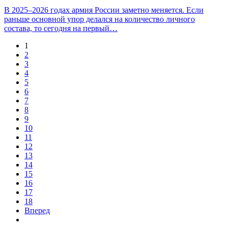
В 2025–2026 годах армия России заметно меняется. Если
раньше основной упор делался на количество личного
состава, то сегодня на первый…
1
2
3
4
5
6
7
8
9
10
11
12
13
14
15
16
17
18
Вперед