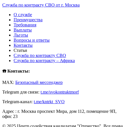
Служба по контракту СВО от г. Москва
О службе
Преимущества
Требования
Выплаты
Льготы
Вопросы и ответы
Контакты
Статьи
Служба по контракту СВО
Служба по контракту – Африка
☎️ Контакты:
MAX:
Безопасный мессенджер
Telegram для связи:
t.me/svokontraktmorf
Telegram-канал:
t.me/kntrkt_SVO
Адрес : г. Москва проспект Мира, дом 112, помещение 9П,
офис 23
© 2025 Центр содействия кандидатам "Отечество". Все права