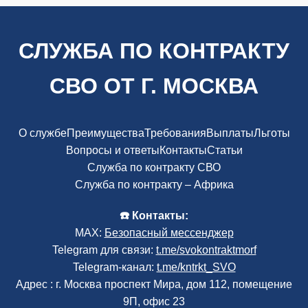
СЛУЖБА ПО КОНТРАКТУ
СВО ОТ Г. МОСКВА
О службе
Преимущества
Требования
Выплаты
Льготы
Вопросы и ответы
Контакты
Статьи
Служба по контракту СВО
Служба по контракту – Африка
☎️ Контакты:
MAX:
Безопасный мессенджер
Telegram для связи:
t.me/svokontraktmorf
Telegram-канал:
t.me/kntrkt_SVO
Адрес : г. Москва проспект Мира, дом 112, помещение
9П, офис 23