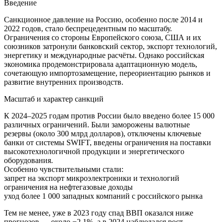
Введение
Санкционное давление на Россию, особенно после 2014 и
2022 годов, стало беспрецедентным по масштабу.
Ограничения со стороны Европейского союза, США и их
союзников затронули банковский сектор, экспорт технологий,
энергетику и международные расчёты. Однако российская
экономика продемонстрировала адаптационную модель,
сочетающую импортозамещение, переориентацию рынков и
развитие внутренних производств.
Масштаб и характер санкций
К 2024–2025 годам против России было введено более 15 000
различных ограничений. Были заморожены валютные
резервы (около 300 млрд долларов), отключены ключевые
банки от системы SWIFT, введены ограничения на поставки
высокотехнологичной продукции и энергетического
оборудования.
Особенно чувствительными стали:
запрет на экспорт микроэлектроники и технологий
ограничения на нефтегазовые доходы
уход более 1 000 западных компаний с российского рынка
Тем не менее, уже в 2023 году спад ВВП оказался ниже
прогнозов — около −2,1%, а в 2024 наблюдался рост