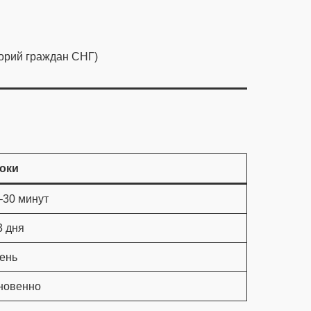
горий граждан СНГ)
оки
–30 минут
3 дня
день
новенно