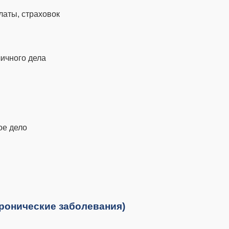
латы, страховок
личного дела
ое дело
 хронические заболевания)