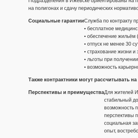
Подразделения в Ижевске ориентированы на по
на полигонах и сдачу периодических нормативо
Социальные гарантии
Служба по контракту п
• бесплатное медицинс
• обеспечение жильём
• отпуск не менее 30 с
• страхование жизни и 
• льготы при получени
• возможность карьерно
Также контрактники могут рассчитывать на
Перспективы и преимущества
Для жителей И
стабильный до
возможность п
перспективы п
социальная з
опыт, востреб