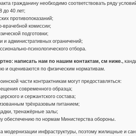
акта гражданину необходимо соответствовать ряду условий
8 до 40 лет;
ских противопоказаний;
о-врачебной комиссии;
зической подготовки;
ти и административных ограничений;
ссионально-психологического отбора.
ртно: написать нам по нашим контактам, см ниже.,
канд
ю и оцениваются по физическим нормативам.
воинской части контрактникам могут предоставляться:
мещения современного образца;
церского и сержантского состава;
низованным трёхразовым питанием;
адки, тренажёрные залы;
му обеспечению по нормам Министерства обороны.
ма модернизации инфраструктуры, поэтому жилищные и са