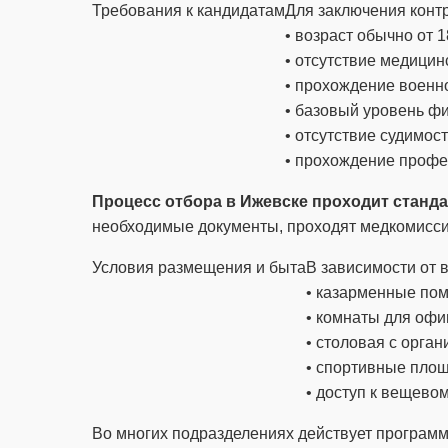
Требования к кандидатам
Для заключения контр
• возраст обычно от 1
• отсутствие медицин
• прохождение военн
• базовый уровень фи
• отсутствие судимос
• прохождение профе
Процесс отбора в Ижевске проходит станда
необходимые документы, проходят медкомисси
Условия размещения и быта
В зависимости от 
• казарменные по
• комнаты для офи
• столовая с орга
• спортивные площ
• доступ к вещево
Во многих подразделениях действует програм