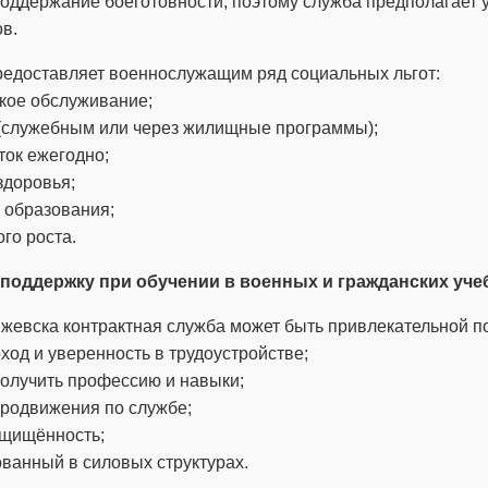
ддержание боеготовности, поэтому служба предполагает у
в.
редоставляет военнослужащим ряд социальных льгот:
кое обслуживание;
 (служебным или через жилищные программы);
уток ежегодно;
здоровья;
и образования;
го роста.
 поддержку при обучении в военных и гражданских уче
жевска контрактная служба может быть привлекательной п
ход и уверенность в трудоустройстве;
олучить профессию и навыки;
родвижения по службе;
ащищённость;
ованный в силовых структурах.