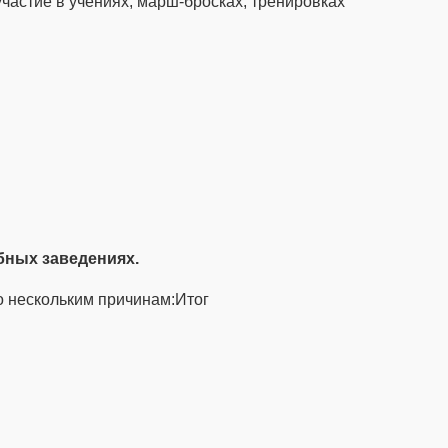
частие в учениях, марш-бросках, тренировках
бных заведениях.
о нескольким причинам:
Итог