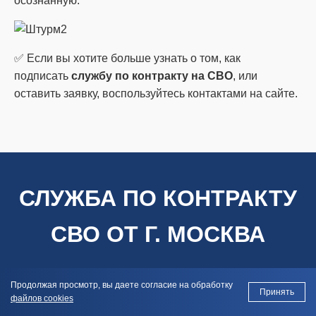
осознанную.
✅ Если вы хотите больше узнать о том, как
подписать
службу по контракту на СВО
, или
оставить заявку, воспользуйтесь контактами на сайте.
СЛУЖБА ПО КОНТРАКТУ
СВО ОТ Г. МОСКВА
О службе
Преимущества
Требования
Выплаты
Льготы
Продолжая просмотр, вы даете согласие на обработку
Принять
файлов cookies
Вопросы и ответы
Контакты
Статьи