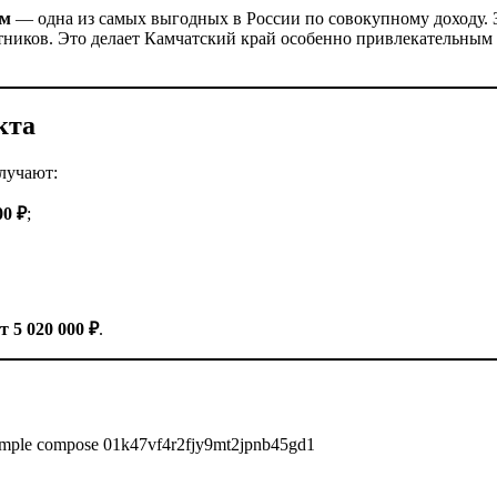
ом
— одна из самых выгодных в России по совокупному доходу.
ников. Это делает Камчатский край особенно привлекательным д
кта
лучают:
00 ₽
;
т 5 020 000 ₽
.