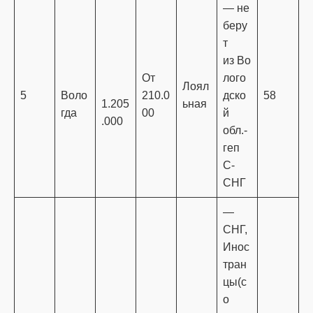
— не
беру
т
из Во
От
лого
Лоял
5
Воло
210.0
дско
58
1.205
ьная
гда
00
й
.000
обл.-
геп
С-
СНГ
—
СНГ,
Инос
тран
цы(с
о