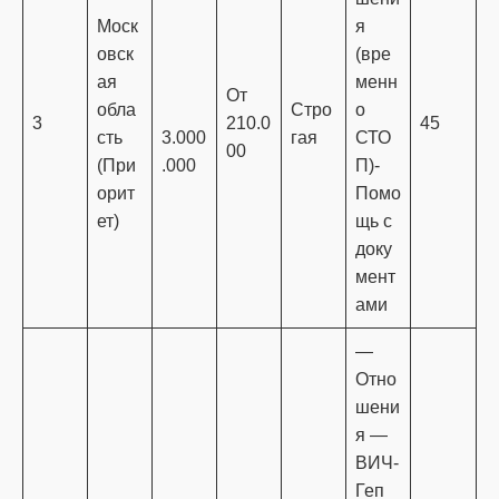
Моск
я
овск
(вре
ая
менн
От
обла
Стро
о
3
210.0
45
сть
3.000
гая
СТО
00
(При
.000
П)-
орит
Помо
ет)
щь с
доку
мент
ами
—
Отно
шени
я —
ВИЧ-
Геп