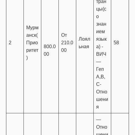
тран
цы(с
о
знан
Мурм
ием
анск(
От
Лоял
язык
2
Прио
210.0
58
800.0
ьная
а) -
ритет
00
00
ВИЧ
)
—
Геп
A,B,
C-
Отно
шени
я
—
Отно
шени