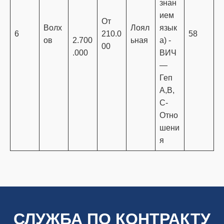
знан
ием
От
Волх
Лоял
язык
6
210.0
58
ов
2.700
ьная
а) -
00
.000
ВИЧ
—
Геп
A,B,
C-
Отно
шени
я
СЛУЖБА ПО КОНТРАКТУ