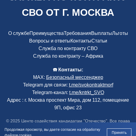
СВО ОТ Г. МОСКВА
О службе
Преимущества
Требования
Выплаты
Льготы
Вопросы и ответы
Контакты
Статьи
Служба по контракту СВО
Служба по контракту – Африка
☎️ Контакты:
MAX:
Безопасный мессенджер
Telegram для связи:
t.me/svokontraktmorf
Telegram-канал:
t.me/kntrkt_SVO
Адрес : г. Москва проспект Мира, дом 112, помещение
9П, офис 23
© 2025 Центр содействия кандидатам "Отечество". Все права
защищены.
Продолжая просмотр, вы даете согласие на обработку
Принять
файлов cookies