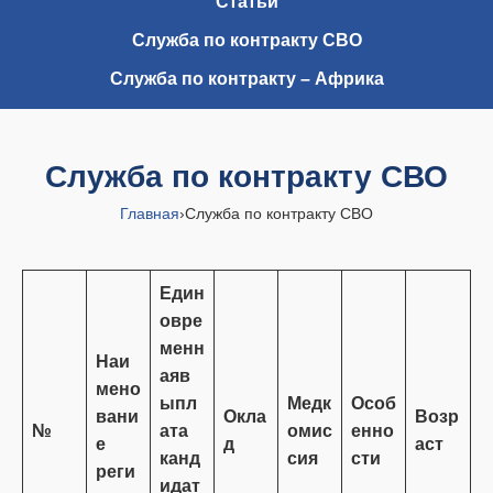
Статьи
Служба по контракту СВО
Служба по контракту – Африка
Служба по контракту СВО
Главная
›
Служба по контракту СВО
Един
овре
менн
Наи
ая
в
мено
ыпл
Медк
Особ
вани
Окла
Возр
№
ата
омис
енно
е
д
аст
канд
сия
сти
реги
идат