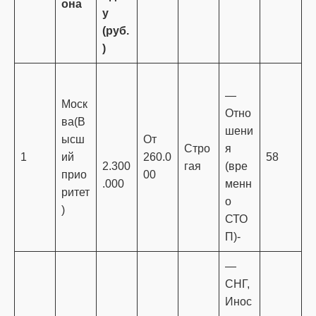
она
у
(руб.
)
—
Моск
Отно
ва(В
шени
ысш
От
Стро
я
1
ий
260.0
58
2.300
гая
(вре
прио
00
.000
менн
ритет
о
)
СТО
П)-
—
СНГ,
Инос