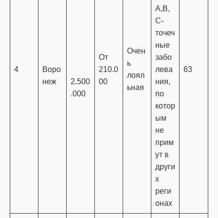
A,B,
C-
точеч
ные
Очен
От
забо
ь
4
Воро
210.0
лева
63
лоял
неж
2.500
00
ния,
ьная
.000
по
котор
ым
не
прим
ут в
други
х
реги
онах