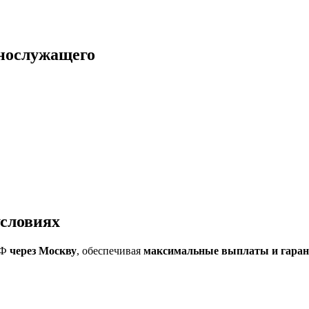
ннослужащего
условиях
РФ
через Москву
, обеспечивая
максимальные выплаты и гара