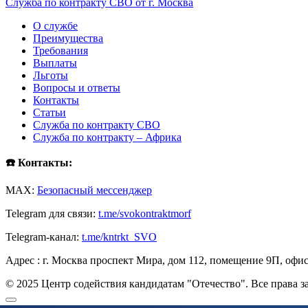
Служба по контракту СВО от г. Москва
О службе
Преимущества
Требования
Выплаты
Льготы
Вопросы и ответы
Контакты
Статьи
Служба по контракту СВО
Служба по контракту – Африка
☎️ Контакты:
MAX:
Безопасный мессенджер
Telegram для связи:
t.me/svokontraktmorf
Telegram-канал:
t.me/kntrkt_SVO
Адрес : г. Москва проспект Мира, дом 112, помещение 9П, офис
© 2025 Центр содействия кандидатам "Отечество". Все права 