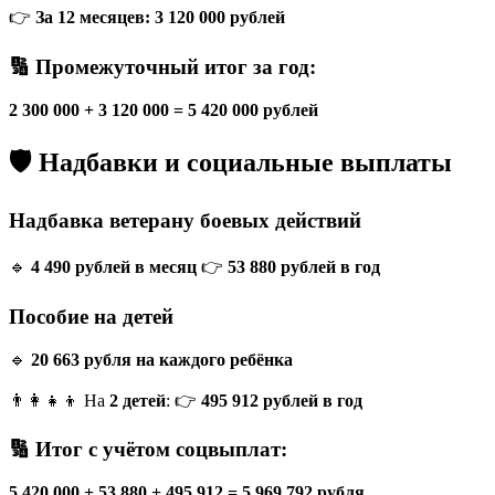
👉
За 12 месяцев:
3 120 000 рублей
🔢 Промежуточный итог за год:
2 300 000 + 3 120 000 = 5 420 000 рублей
🛡️ Надбавки и социальные выплаты
Надбавка ветерану боевых действий
🔹
4 490 рублей в месяц
👉
53 880 рублей в год
Пособие на детей
🔹
20 663 рубля на каждого ребёнка
👨‍👩‍👧‍👦 На
2 детей
: 👉
495 912 рублей в год
🔢 Итог с учётом соцвыплат:
5 420 000 + 53 880 + 495 912 = 5 969 792 рубля