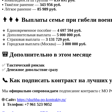
▪️ Инвалидность III группы —
859 891 руб.
▪️ Тяжёлое ранение —
343 956 руб.
▪️ Лёгкое ранение —
85 989 руб.
👨‍👩‍👧 Выплаты семье при гибели вое
🔹 Единовременное пособие —
4 697 594 руб.
🔹 Дополнительная выплата —
5 000 000 руб.
🔹 Страховая выплата —
3 131 729 руб.
🔹 Городская выплата (Москва) —
3 000 000 руб.
🎒 Дополнительно в этом месяце
✅
Тактический рюкзак
✅
Денежное довольствие сразу
📞 Как подписать контракт на лучших 
Мы
официально сопровождаем
подписание контракта с МО 
🌐
Сайт:
https://sluzhba-po-kontrakty.ru/
📱
Телефон:
+7 961 523 9052