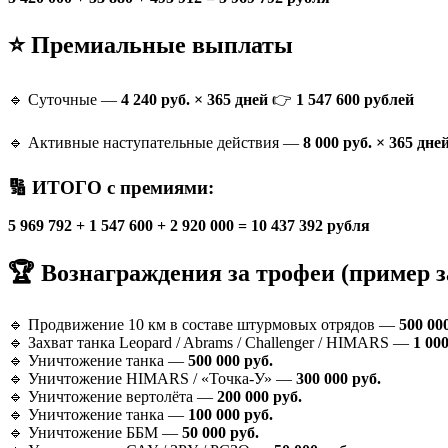
⭐ Премиальные выплаты
🔹 Суточные —
4 240 руб. × 365 дней
👉
1 547 600 рублей
🔹 Активные наступательные действия —
8 000 руб. × 365 дне
🔢 ИТОГО с премиями:
5 969 792 + 1 547 600 + 2 920 000 = 10 437 392 рубля
🏆 Вознаграждения за трофеи (пример за
🔹 Продвижение 10 км в составе штурмовых отрядов —
500 00
🔹 Захват танка Leopard / Abrams / Challenger / HIMARS —
1 000
🔹 Уничтожение танка —
500 000 руб.
🔹 Уничтожение HIMARS / «Точка-У» —
300 000 руб.
🔹 Уничтожение вертолёта —
200 000 руб.
🔹 Уничтожение танка —
100 000 руб.
🔹 Уничтожение ББМ —
50 000 руб.