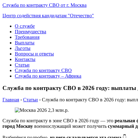
Служба по контракту СВО от г. Москва
Центр содействия кандидатам "Отечество"
О службе
Преимущества
Требования
Выплаты
Льготы
Вопросы и ответы
Контакты
Статьи
Служба по контракту СВО
Служба по контракту – Африка
Служба по контракту СВО в 2026 году: выплаты 
Главная
›
Статьи
›
Служба по контракту СВО в 2026 году: выпл
Служба по контракту в зоне СВО в 2026 году — это
реальная 
город Москву
военнослужащий может получить
суммарный дох
Разберёмся подробно,
из чего складывается эта сумма
👇