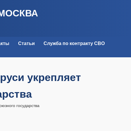
 МОСКВА
акты
Статьи
Служба по контракту СВО
руси укрепляет
арства
оюзного государства