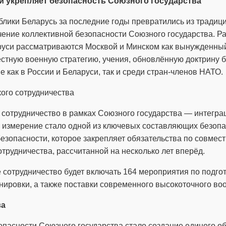
и укрепляет безопасность Союзного государства
лики Беларусь за последние годы превратились из традиц
чение коллективной безопасности Союзного государства. Р
уси рассматриваются Москвой и Минском как вынужденный 
естную военную стратегию, учения, обновлённую доктрину 
 как в России и Беларуси, так и среди стран-членов НАТО.
кого сотрудничества
 сотрудничество в рамках Союзного государства — интегра
е измерение стало одной из ключевых составляющих безопа
езопасности, которое закрепляет обязательства по совмест
трудничества, рассчитанной на несколько лет вперёд.
сотрудничество будет включать 164 мероприятия по подгот
ировки, а также поставки современного высокоточного во
ва
пасности Союзного государства стало создание единого об