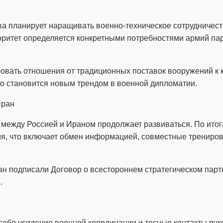
ва планирует наращивать военно-техническое сотрудничес
ритет определяется конкретными потребностями армий пар
овать отношения от традиционных поставок вооружений к 
то становится новым трендом в военной дипломатии.
Иран
 между Россией и Ираном продолжает развиваться. По ито
ия, что включает обмен информацией, совместные трениро
ран подписали Договор о всестороннем стратегическом пар
.
себя усиление военной координации и тесные контакты ру